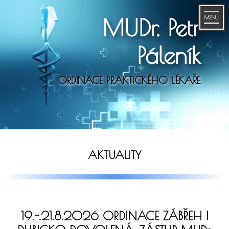
MUDr. Petr
MENU
Páleník
ORDINACE PRAKTICKÉHO LÉKAŘE
AKTUALITY
19.-.21.8.2026 ORDINACE ZÁBŘEH I