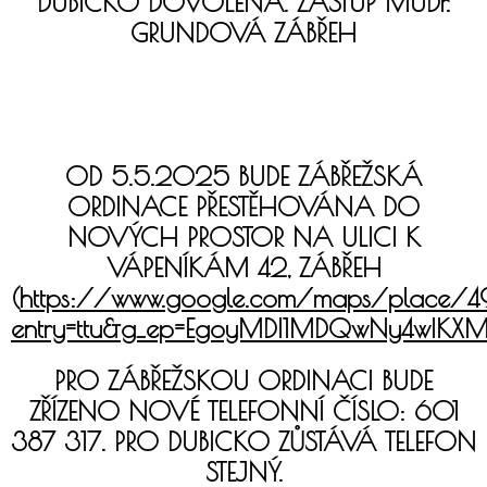
DUBICKO DOVOLENÁ. ZÁSTUP MUDr.
GRUNDOVÁ ZÁBŘEH
OD 5.5.2025 BUDE ZÁBŘEŽSKÁ
ORDINACE PŘESTĚHOVÁNA DO
NOVÝCH PROSTOR NA ULICI K
VÁPENÍKÁM 42, ZÁBŘEH
(
https://www.google.com/maps/place/
entry=ttu&g_ep=EgoyMDI1MDQwNy4wI
PRO ZÁBŘEŽSKOU ORDINACI BUDE
ZŘÍZENO NOVÉ TELEFONNÍ ČÍSLO: 601
387 317. PRO DUBICKO ZŮSTÁVÁ TELEFON
STEJNÝ.