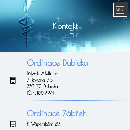
MENU
Kontakt
Ordinace Dubicko
Páleník AMB s.r.o.
7. května 75
789 72 Dubicko
IČ: 01559974
Ordinace Zábřeh
K Vápeníkám 42